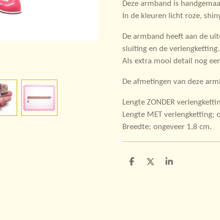
Deze armband is handgemaakt
In de kleuren licht roze, shiny
De armband heeft aan de uit
sluiting en de verlengketting.
Als extra mooi detail nog ee
De afmetingen van deze armb
Lengte ZONDER verlengkettin
Lengte MET verlengketting; 
Breedte; ongeveer 1,8 cm.
D
D
S
e
e
h
l
e
a
e
l
r
n
e