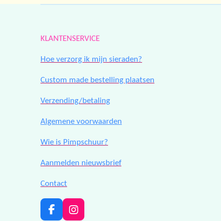
KLANTENSERVICE
Hoe verzorg ik mijn sieraden?
Custom made bestelling plaatsen
Verzending/betaling
Algemene voorwaarden
Wie is Pimpschuur?
Aanmelden nieuwsbrief
Contact
F
I