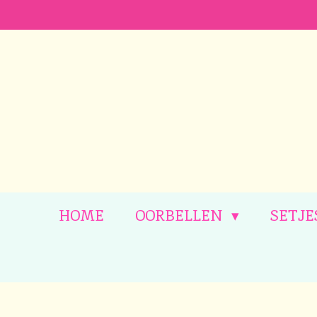
Ga
direct
naar
de
hoofdinhoud
HOME
OORBELLEN
SETJE