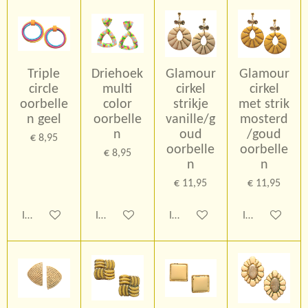
Triple
Driehoek
Glamour
Glamour
circle
multi
cirkel
cirkel
oorbelle
color
strikje
met strik
n geel
oorbelle
vanille/g
mosterd
n
oud
/goud
€ 8,95
oorbelle
oorbelle
€ 8,95
n
n
€ 11,95
€ 11,95
In winkelwagen
In winkelwagen
In winkelwagen
In winkelwage