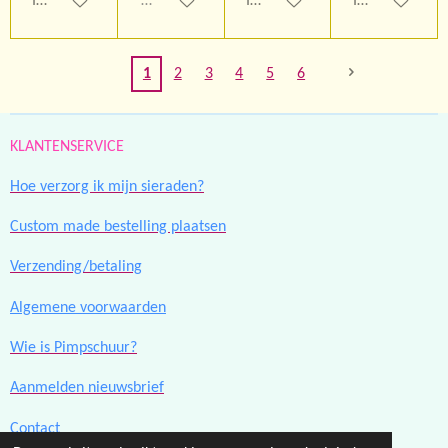
In winkelwagen
Uitverkocht
In winkelwagen
In winkelwage
1
2
3
4
5
6
KLANTENSERVICE
Hoe verzorg ik mijn sieraden?
Custom made bestelling plaatsen
Verzending/betaling
Algemene voorwaarden
Wie is Pimpschuur?
Aanmelden nieuwsbrief
Contact