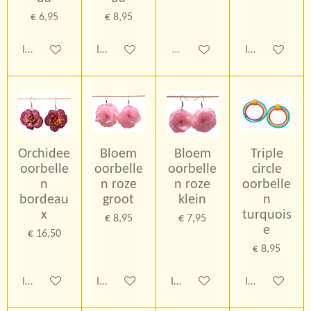
€ 6,95
€ 8,95
In winkelwagen
In winkelwagen
Uitverkocht
In winkelwage
Orchidee
Bloem
Bloem
Triple
oorbelle
oorbelle
oorbelle
circle
n
n roze
n roze
oorbelle
bordeau
groot
klein
n
x
turquois
€ 8,95
€ 7,95
e
€ 16,50
€ 8,95
In winkelwagen
In winkelwagen
In winkelwagen
In winkelwage