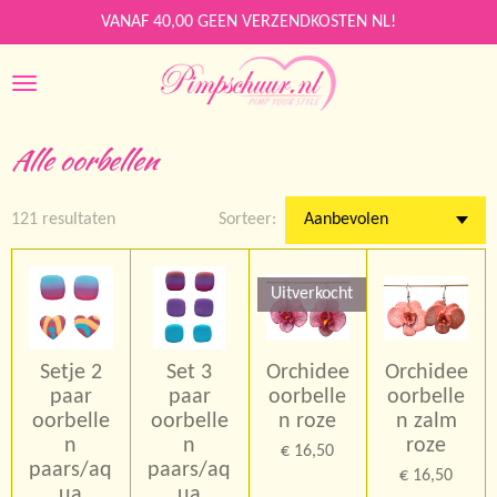
Ga
VANAF 40,00 GEEN VERZENDKOSTEN NL!
direct
naar
de
hoofdinhoud
Alle oorbellen
121 resultaten
Sorteer:
Uitverkocht
Setje 2
Set 3
Orchidee
Orchidee
paar
paar
oorbelle
oorbelle
oorbelle
oorbelle
n roze
n zalm
n
n
roze
€ 16,50
paars/aq
paars/aq
€ 16,50
ua
ua