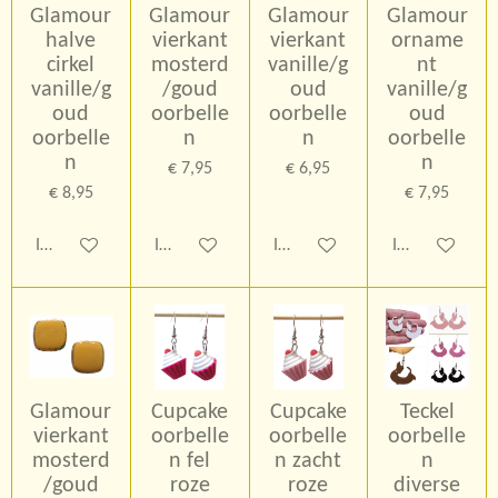
Glamour
Glamour
Glamour
Glamour
halve
vierkant
vierkant
orname
cirkel
mosterd
vanille/g
nt
vanille/g
/goud
oud
vanille/g
oud
oorbelle
oorbelle
oud
oorbelle
n
n
oorbelle
n
n
€ 7,95
€ 6,95
€ 8,95
€ 7,95
In winkelwagen
In winkelwagen
In winkelwagen
In winkelwage
Glamour
Cupcake
Cupcake
Teckel
vierkant
oorbelle
oorbelle
oorbelle
mosterd
n fel
n zacht
n
/goud
roze
roze
diverse