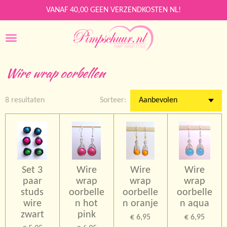
Ga
VANAF 40,00 GEEN VERZENDKOSTEN NL!
direct
naar
de
hoofdinhoud
Wire wrap oorbellen
8 resultaten
Sorteer:
Set 3
Wire
Wire
Wire
paar
wrap
wrap
wrap
studs
oorbelle
oorbelle
oorbelle
wire
n hot
n oranje
n aqua
zwart
pink
€ 6,95
€ 6,95