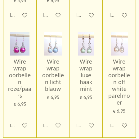
€ 5,95
€ 6,95
In winkelwagen
In winkelwagen
In winkelwagen
In winkelwage
Wire
Wire
Wire
Wire
wrap
wrap
wrap
wrap
oorbelle
oorbelle
luxe
oorbelle
n
n licht
haak
n off
roze/paa
blauw
mint
white
rs
parelmo
€ 6,95
€ 6,95
er
€ 6,95
€ 6,95
In winkelwagen
In winkelwagen
In winkelwagen
In winkelwage