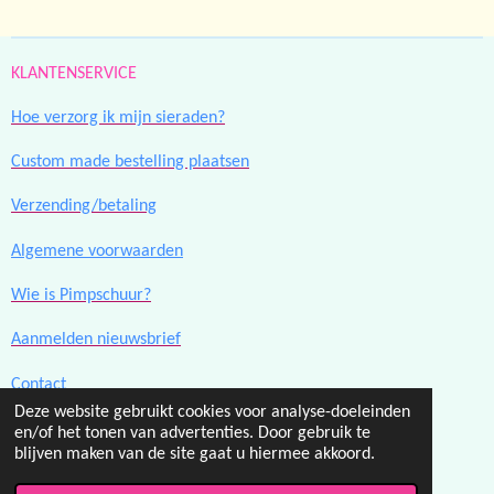
KLANTENSERVICE
Hoe verzorg ik mijn sieraden?
Custom made bestelling plaatsen
Verzending/betaling
Algemene voorwaarden
Wie is Pimpschuur?
Aanmelden nieuwsbrief
Contact
Deze website gebruikt cookies voor analyse-doeleinden
en/of het tonen van advertenties. Door gebruik te
F
I
blijven maken van de site gaat u hiermee akkoord.
a
n
© 2023 - 2026 Pimpschuur.nl
c
s