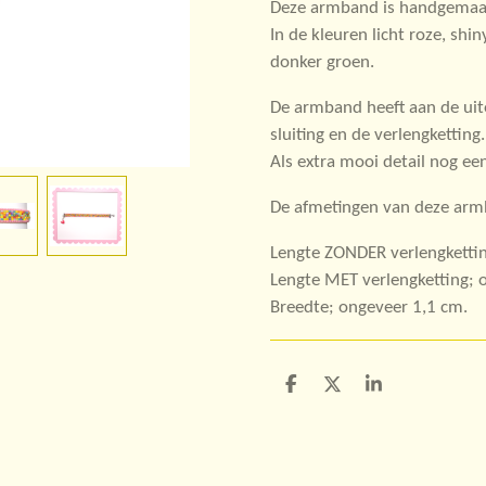
Deze armband is handgemaakt
In de kleuren licht roze, shin
donker groen.
De armband heeft aan de uit
sluiting en de verlengketting.
Als extra mooi detail nog ee
De afmetingen van deze arm
Lengte ZONDER verlengkettin
Lengte MET verlengketting; 
Breedte; ongeveer 1,1 cm.
D
D
S
e
e
h
l
e
a
e
l
r
n
e