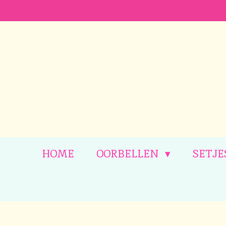
Ga
direct
naar
de
hoofdinhoud
HOME
OORBELLEN
SETJE