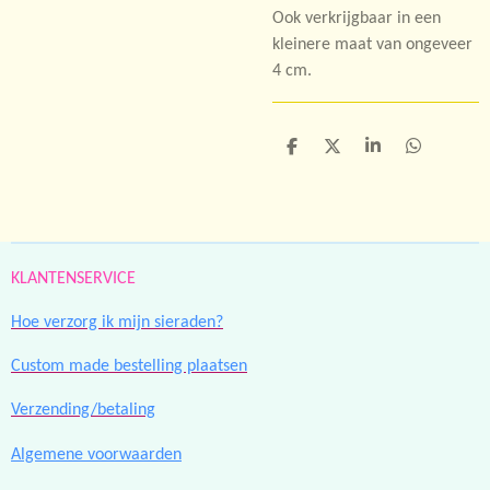
Ook verkrijgbaar in een
kleinere maat van ongeveer
4 cm.
D
D
S
D
e
e
h
e
l
e
a
l
e
l
r
e
n
e
n
KLANTENSERVICE
Hoe verzorg ik mijn sieraden?
Custom made bestelling plaatsen
Verzending/betaling
Algemene voorwaarden