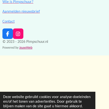
Wie is Pimpschuur?
Aanmelden nieuwsbrief
Contact
F
I
a
n
© 2023 - 2026 Pimpschuur.nl
c
s
Powered by
JouwWeb
e
t
b
a
o
g
o
r
k
a
m
Deze website gebruikt cookies voor analyse-doeleinden
en/of het tonen van advertenties. Door gebruik te
blijven maken van de site gaat u hiermee akkoord.