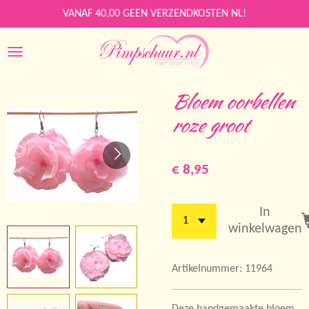
Ga
VANAF 40,00 GEEN VERZENDKOSTEN NL!
direct
naar
de
hoofdinhoud
Bloem oorbellen
roze groot
€ 8,95
In
winkelwagen
Artikelnummer:
11964
Deze handgemaakte bloem