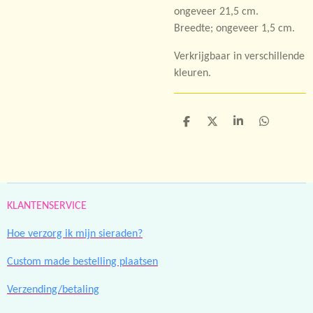
ongeveer 21,5 cm.
Breedte; ongeveer 1,5 cm.
Verkrijgbaar in verschillende
kleuren.
D
D
S
D
e
e
h
e
l
e
a
l
e
l
r
e
n
e
n
KLANTENSERVICE
Hoe verzorg ik mijn sieraden?
Custom made bestelling plaatsen
Verzending/betaling