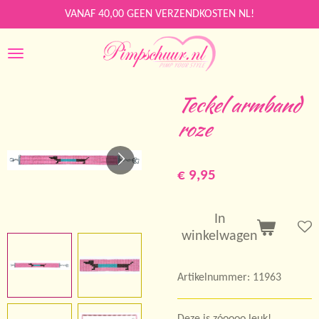
Ga
VANAF 40,00 GEEN VERZENDKOSTEN NL!
direct
naar
de
hoofdinhoud
Teckel armband
roze
€ 9,95
In
winkelwagen
Artikelnummer:
11963
Deze is zóoooo leuk!