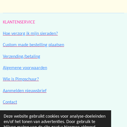
e
l
r
e
n
e
n
KLANTENSERVICE
Hoe verzorg ik mijn sieraden?
Custom made bestelling plaatsen
Verzending/betaling
Algemene voorwaarden
Wie is Pimpschuur?
Aanmelden nieuwsbrief
Contact
Deze website gebruikt cookies voor analyse-doeleinden
F
I
en/of het tonen van advertenties. Door gebruik te
a
n
© 2023 - 2026 Pimpschuur.nl