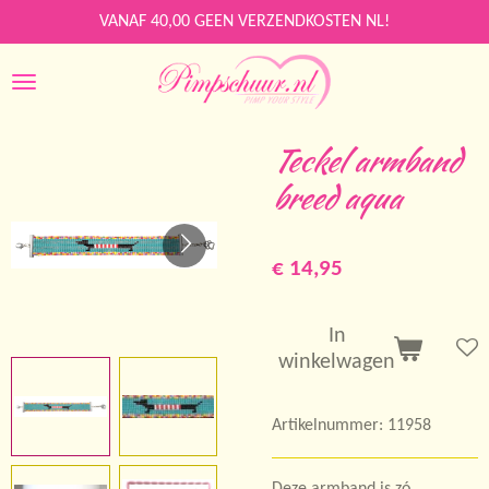
Ga
VANAF 40,00 GEEN VERZENDKOSTEN NL!
direct
naar
de
hoofdinhoud
Teckel armband
breed aqua
€ 14,95
In
winkelwagen
Artikelnummer:
11958
Deze armband is zó