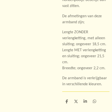
hondenpootje bedeltje aan
vast zitten.
De afmetingen van deze
armband zijn;
Lengte ZONDER
verlengketting, met alleen
sluiting; ongeveer 18,5 cm.
Lengte MET verlengketting
en sluiting; ongeveer 21,5
cm.
Breedte; ongeveer 2,2 cm.
De armband is verkrijgbaar
in verschillende kleuren.
D
D
S
D
e
e
h
e
l
e
a
l