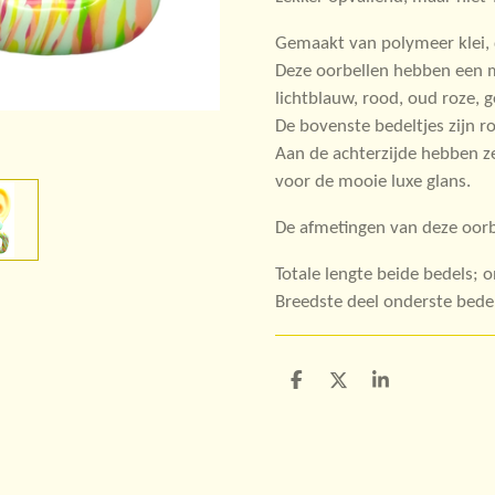
Gemaakt van polymeer klei, d
Deze oorbellen hebben een m
lichtblauw, rood, oud roze, g
De bovenste bedeltjes zijn ro
Aan de achterzijde hebben ze
voor de mooie luxe glans.
De afmetingen van deze oorbe
Totale lengte beide bedels; 
Breedste deel onderste bede
D
D
S
e
e
h
l
e
a
e
l
r
n
e