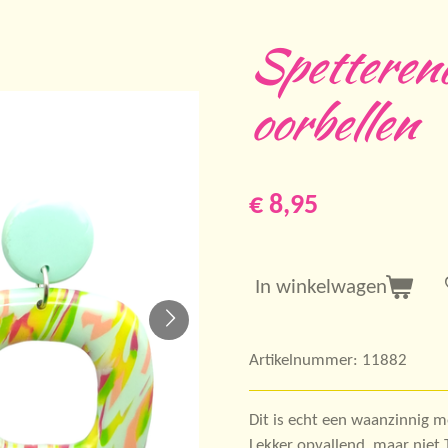
Spetteren
oorbellen
€ 8,95
In winkelwagen
Artikelnummer:
11882
Dit is echt een waanzinnig m
Lekker opvallend, maar niet 