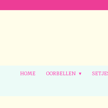
Ga
direct
naar
de
hoofdinhoud
HOME
OORBELLEN
SETJE