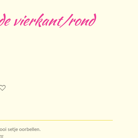
de vierkant/rond
ooi setje oorbellen.
TE.