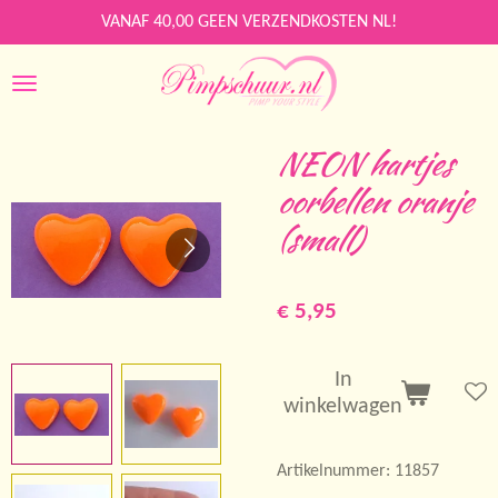
Ga
VANAF 40,00 GEEN VERZENDKOSTEN NL!
direct
naar
de
hoofdinhoud
NEON hartjes
oorbellen oranje
(small)
€ 5,95
In
winkelwagen
Artikelnummer:
11857