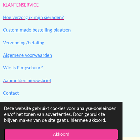
KLANTENSERVICE
Hoe verzorg ik mijn sieraden?
Custom made bestelling plaatsen
Verzending/betaling
Algemene voorwaarden
Wie is Pimpschuur?
Aanmelden nieuwsbrief
Contact
Deze website gebruikt cookies voor analyse-doeleinden
F
I
en/of het tonen van advertenties. Door gebruik te
a
n
© 2023 - 2026 Pimpschuur.nl
blijven maken van de site gaat u hiermee akkoord.
c
s
Powered by
JouwWeb
e
t
Akkoord
b
a