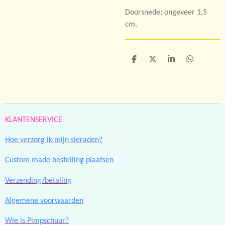
Doorsnede; ongeveer 1,5
cm.
D
D
S
D
e
e
h
e
l
e
a
l
e
l
r
e
n
e
n
KLANTENSERVICE
Hoe verzorg ik mijn sieraden?
Custom made bestelling plaatsen
Verzending/betaling
Algemene voorwaarden
Wie is Pimpschuur?