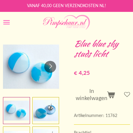
Ga
VANAF 40,00 GEEN VERZENDKOSTEN NL!
direct
naar
de
hoofdinhoud
Blue blue sky
studs licht
€ 4,25
In
winkelwagen
Artikelnummer:
11762
Prachtig!