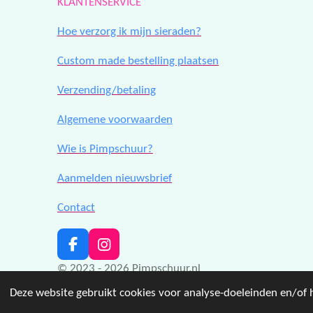
KLANTENSERVICE
Hoe verzorg ik mijn sieraden?
Custom made bestelling plaatsen
Verzending/betaling
Algemene voorwaarden
Wie is Pimpschuur?
Aanmelden nieuwsbrief
Contact
F
I
a
n
© 2023 - 2026 Pimpschuur.nl
c
s
e
t
Deze website gebruikt cookies voor analyse-doeleinden en/of h
b
a