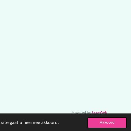
Powered by
JouwWeb
 site gaat u hiermee akkoord.
Akkoord