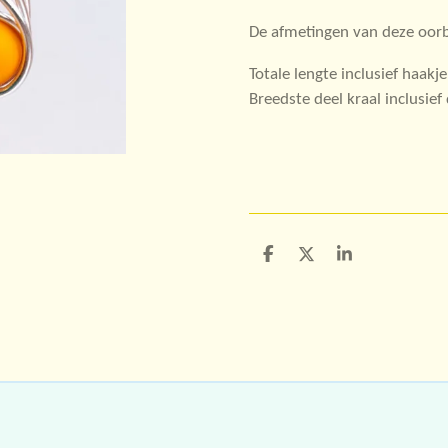
De afmetingen van deze oorbe
Totale lengte inclusief haakj
Breedste deel kraal inclusie
D
D
S
e
e
h
l
e
a
e
l
r
n
e