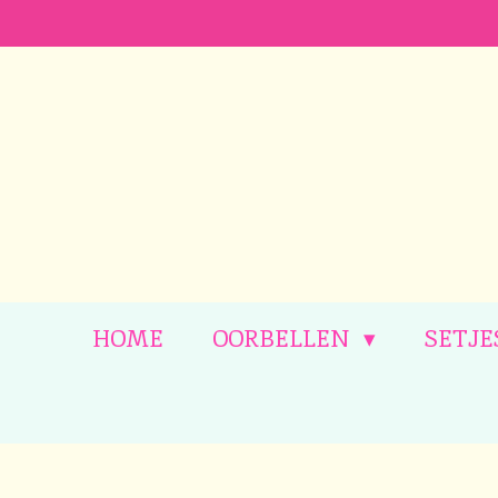
Ga
direct
naar
de
hoofdinhoud
HOME
OORBELLEN
SETJE