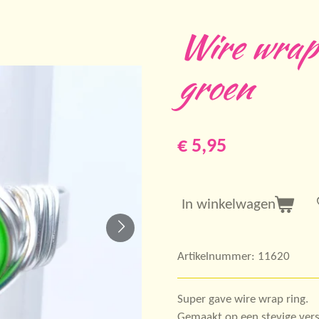
Wire wrap 
groen
€ 5,95
In winkelwagen
Artikelnummer:
11620
Super gave wire wrap ring.
Gemaakt op een stevige verste