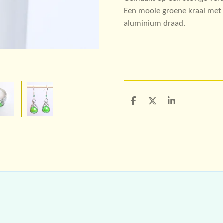
Een mooie groene kraal met 
aluminium draad.
D
D
S
e
e
h
l
e
a
e
l
r
n
e