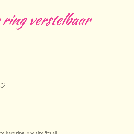
ring verstelbaar
lbare ring, one size fits all.