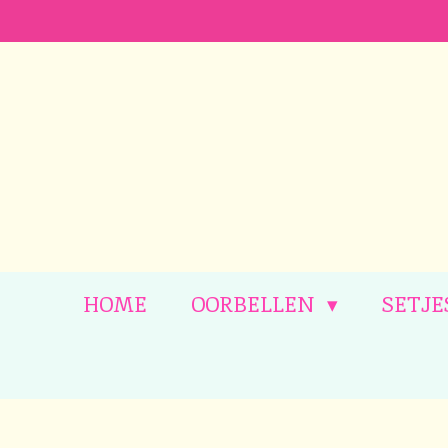
Ga
direct
naar
de
hoofdinhoud
HOME
OORBELLEN
SETJE