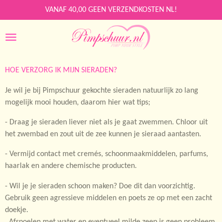
Ga
VANAF 40,00 GEEN VERZENDKOSTEN NL!
direct
naar
de
hoofdinhoud
HOE VERZORG IK MIJN SIERADEN?
Je wil je bij Pimpschuur gekochte sieraden natuurlijk zo lang
mogelijk mooi houden, daarom hier wat tips;
- Draag je sieraden liever niet als je gaat zwemmen. Chloor uit
het zwembad en zout uit de zee kunnen je sieraad aantasten.
- Vermijd contact met cremés, schoonmaakmiddelen, parfums,
haarlak en andere chemische producten.
- Wil je je sieraden schoon maken? Doe dit dan voorzichtig.
Gebruik geen agressieve middelen en poets ze op met een zacht
doekje.
Afspoelen met water en eventueel milde zeep is geen probleem.